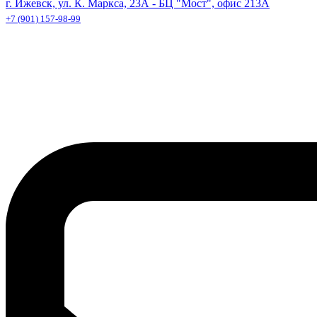
г. Ижевск, ул. К. Маркса, 23А - БЦ "Мост", офис 213А
+7 (901) 157-98-99