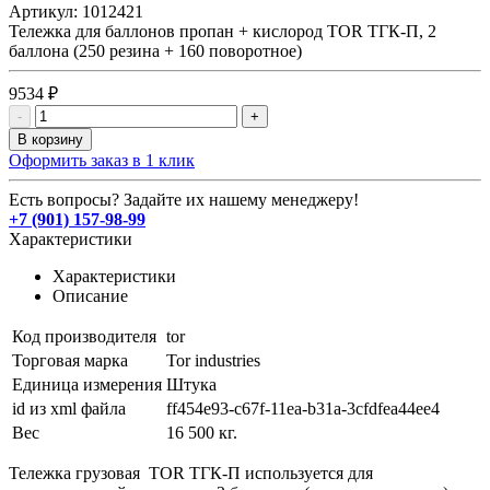
Артикул:
1012421
Тележка для баллонов пропан + кислород TOR ТГК-П, 2
баллона (250 резина + 160 поворотное)
9534 ₽
-
+
В корзину
Оформить заказ в 1 клик
Есть вопросы? Задайте их нашему менеджеру!
+7 (901) 157-98-99
Характеристики
Характеристики
Описание
Код производителя
tor
Торговая марка
Tor industries
Единица измерения
Штука
id из xml файла
ff454e93-c67f-11ea-b31a-3cfdfea44ee4
Вес
16 500 кг.
Тележка грузовая TOR ТГК-П используется для