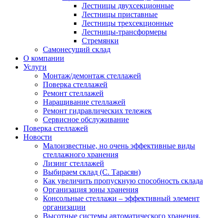
Лестницы двухсекционные
Лестницы приставные
Лестницы трехсекционные
Лестницы-трансформеры
Стремянки
Самонесущий склад
О компании
Услуги
Монтаж/демонтаж стеллажей
Поверка cтеллажей
Ремонт стеллажей
Наращивание стеллажей
Ремонт гидравлических тележек
Сервисное обслуживание
Поверка cтеллажей
Новости
Малоизвестные, но очень эффективные виды
стеллажного хранения
Лизинг стеллажей
Выбираем склад (С. Тарасян)
Как увеличить пропускную способность склада
Организация зоны хранения
Консольные стеллажи – эффективный элемент
организации
Высотные системы автоматического хранения.