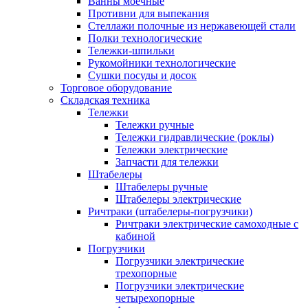
Ванны моечные
Противни для выпекания
Стеллажи полочные из нержавеющей стали
Полки технологические
Тележки-шпильки
Рукомойники технологические
Сушки посуды и досок
Торговое оборудование
Складская техника
Тележки
Тележки ручные
Тележки гидравлические (роклы)
Тележки электрические
Запчасти для тележки
Штабелеры
Штабелеры ручные
Штабелеры электрические
Ричтраки (штабелеры-погрузчики)
Ричтраки электрические самоходные с
кабиной
Погрузчики
Погрузчики электрические
трехопорные
Погрузчики электрические
четырехопорные