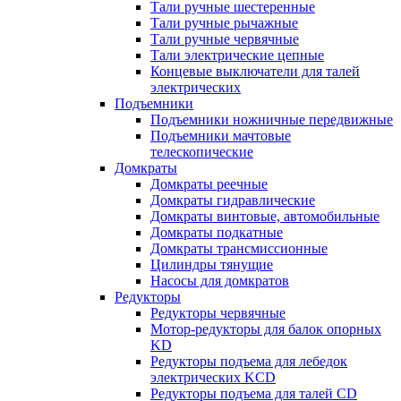
Тали ручные шестеренные
Тали ручные рычажные
Тали ручные червячные
Тали электрические цепные
Концевые выключатели для талей
электрических
Подъемники
Подъемники ножничные передвижные
Подъемники мачтовые
телескопические
Домкраты
Домкраты реечные
Домкраты гидравлические
Домкраты винтовые, автомобильные
Домкраты подкатные
Домкраты трансмиссионные
Цилиндры тянущие
Насосы для домкратов
Редукторы
Редукторы червячные
Мотор-редукторы для балок опорных
KD
Редукторы подъема для лебедок
электрических KCD
Редукторы подъема для талей CD