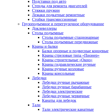
Подставки под авто
Стенды для ремонта двигателей
Стяжки пружин
Лежаки подкатные ремонтные
Стойки трансмиссионные
Грузоподъемное и перегрузочное оборудование
Доклевеллеры
Столы подъемные
Столы подъемные стационарные
Столы подъемные передвижные
Краны и балки
Балки опорные и подвесные концевые
Краны стреловые типа «Пионер»
Краны строительные «Окно»
Краны гидравлические ручные
Краны ручные козловые
Краны консольные
Лебедки
Лебедки ручные рычажные
Лебедки ручные барабанные
Лебедки электрические
Лебедки ручные червячные
Канаты для лебедок
Тали
Тали электрические канатные