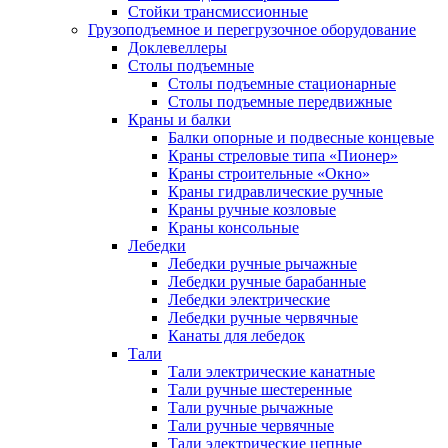
Стойки трансмиссионные
Грузоподъемное и перегрузочное оборудование
Доклевеллеры
Столы подъемные
Столы подъемные стационарные
Столы подъемные передвижные
Краны и балки
Балки опорные и подвесные концевые
Краны стреловые типа «Пионер»
Краны строительные «Окно»
Краны гидравлические ручные
Краны ручные козловые
Краны консольные
Лебедки
Лебедки ручные рычажные
Лебедки ручные барабанные
Лебедки электрические
Лебедки ручные червячные
Канаты для лебедок
Тали
Тали электрические канатные
Тали ручные шестеренные
Тали ручные рычажные
Тали ручные червячные
Тали электрические цепные