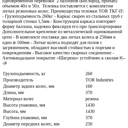
одновременной перевозки 2 баллонов (кислород, пропан)
объемом 40л и 50л. Тележка поставляется с комплектом
литых резиновых колес. Преимущества тележки TOR ТКГ-П:
- Грузоподъемность 260кг - Каркас сварен из стальных труб с
толщиной стенки 1,5мм - Конструкция каркаса повторяет
форму баллона, надежно фиксируя его при транспортировке
Дополнительное крепление из металлической оцинкованной
цепи - В комплекте поставки два литых колеса ⌀ 250мм и
одно ⌀ 160мм - Литые колеса подходят для полов с
загрязнением, обладают высокой стойкостью к порезам и
повреждениям - Высокое качество сварных соединение -
Антивандальное покрытие «Шагрень» устойчиво к сколам #|--
-|#
Грузоподъемность, кг
260
Производитель
TOR Industries
Диаметр задних колес, мм
160
Длина, мм
370
Материал колес
резина
Высота упаковки, мм
1430
Высота, мм
1430
Глубина упаковки, мм
370
Диаметр передних колес, мм
250