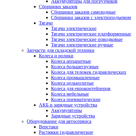
Аккумуляторы для погрузчиков
Сборщики заказов
Сборщики заказов самоходные
Сборщики заказов с электроподъемом
Тягачи
Тягачи электрические
Тягачи электрические платформенные
Тягачи электрические поводковые
Тягачи электрические ручные
Запчасти для складской техники
Колеса и ролики
Колеса аппаратные
Колеса большегрузные
Колеса для тележек гидравлических
Колеса промышленные
Колеса цельнолитые
Колеса для евроконтейнеров
Колеса мебельные
Колеса пневматические
АКБ и зарядные устройства
Аккумуляторы
Зарядные устройства
Оборудование для автосервиса
Верстаки
Растяжки гидравлические