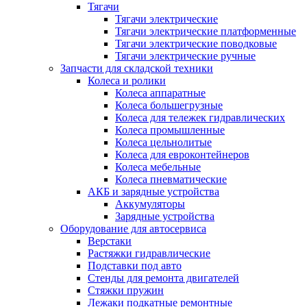
Тягачи
Тягачи электрические
Тягачи электрические платформенные
Тягачи электрические поводковые
Тягачи электрические ручные
Запчасти для складской техники
Колеса и ролики
Колеса аппаратные
Колеса большегрузные
Колеса для тележек гидравлических
Колеса промышленные
Колеса цельнолитые
Колеса для евроконтейнеров
Колеса мебельные
Колеса пневматические
АКБ и зарядные устройства
Аккумуляторы
Зарядные устройства
Оборудование для автосервиса
Верстаки
Растяжки гидравлические
Подставки под авто
Стенды для ремонта двигателей
Стяжки пружин
Лежаки подкатные ремонтные