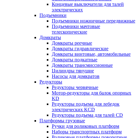
Концевые выключатели для талей
электрических
Подъемники
Подъемники ножничные передвижные
Подъемники мачтовые
телескопические
Домкраты
Домкраты реечные
Домкраты гидравлические
Домкраты винтовые, автомобильные
Домкраты подкатные
Домкраты трансмиссионные
Цилиндры тянущие
Насосы для домкратов
Редукторы
Редукторы червячные
Мотор-редукторы для балок опорных
KD
Редукторы подъема для лебедок
электрических KCD
Редукторы подъема для талей CD
Платформы грузовые
Ручки для роликовых платформ
Наборы транспортных платформ
Роликовые платформы поворотные