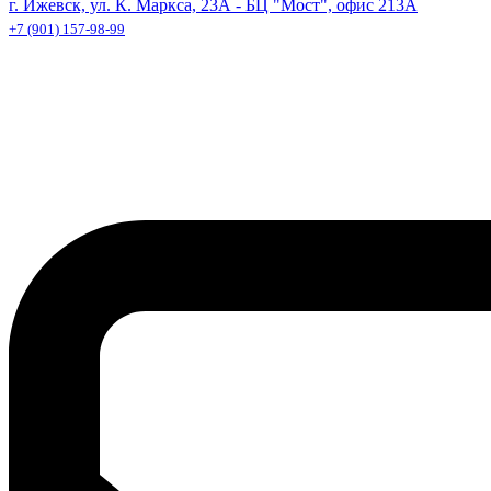
г. Ижевск, ул. К. Маркса, 23А - БЦ "Мост", офис 213А
+7 (901) 157-98-99