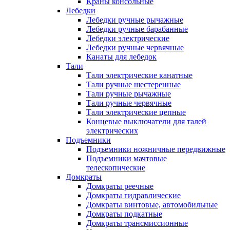
Краны консольные
Лебедки
Лебедки ручные рычажные
Лебедки ручные барабанные
Лебедки электрические
Лебедки ручные червячные
Канаты для лебедок
Тали
Тали электрические канатные
Тали ручные шестеренные
Тали ручные рычажные
Тали ручные червячные
Тали электрические цепные
Концевые выключатели для талей
электрических
Подъемники
Подъемники ножничные передвижные
Подъемники мачтовые
телескопические
Домкраты
Домкраты реечные
Домкраты гидравлические
Домкраты винтовые, автомобильные
Домкраты подкатные
Домкраты трансмиссионные