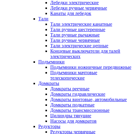
Лебедки электрические
Лебедки ручные червячные
Канаты для лебедок
Тали
Тали электрические канатные
Тали ручные шестеренные
Тали ручные рычажные
Тали ручные червячные
Тали электрические цепные
Концевые выключатели для талей
электрических
Подъемники
Подъемники ножничные передвижные
Подъемники мачтовые
телескопические
Домкраты
Домкраты реечные
Домкраты гидравлические
Домкраты винтовые, автомобильные
Домкраты подкатные
Домкраты трансмиссионные
Цилиндры тянущие
Насосы для домкратов
Редукторы
Редукторы червячные