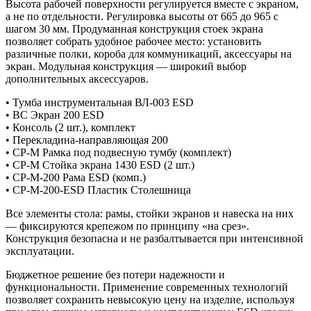
Высота рабочей поверхности регулируется вместе с экраном,
а не по отдельности. Регулировка высоты от 665 до 965 с
шагом 30 мм. Продуманная конструкция стоек экрана
позволяет собрать удобное рабочее место: установить
различные полки, короба для коммуникаций, аксессуары на
экран. Модульная конструкция — широкий выбор
дополнительных аксессуаров.
• Тумба инструментальная ВЛ-003 ESD
• ВС Экран 200 ESD
• Консоль (2 шт.), комплект
• Перекладина-направляющая 200
• СР-М Рамка под подвесную тумбу (комплект)
• СР-М Стойка экрана 1430 ESD (2 шт.)
• СР-М-200 Рама ESD (комп.)
• СР-М-200-ESD Пластик Столешница
Все элементы стола: рамы, стойки экранов и навеска на них
— фиксируются крепежом по принципу «на срез».
Конструкция безопасна и не разбалтывается при интенсивной
эксплуатации.
Бюджетное решение без потери надежности и
функциональности. Применение современных технологий
позволяет сохранить невысокую цену на изделие, используя