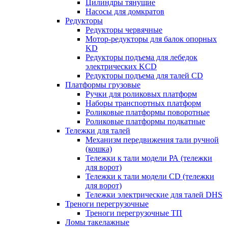
Цилиндры тянущие
Насосы для домкратов
Редукторы
Редукторы червячные
Мотор-редукторы для балок опорных
KD
Редукторы подъема для лебедок
электрических KCD
Редукторы подъема для талей CD
Платформы грузовые
Ручки для роликовых платформ
Наборы транспортных платформ
Роликовые платформы поворотные
Роликовые платформы подкатные
Тележки для талей
Механизм передвижения тали ручной
(кошка)
Тележки к тали модели РА (тележки
для ворот)
Тележки к тали модели CD (тележки
для ворот)
Тележки электрические для талей DHS
Треноги перегрузочные
Треноги перегрузочные ТП
Ломы такелажные