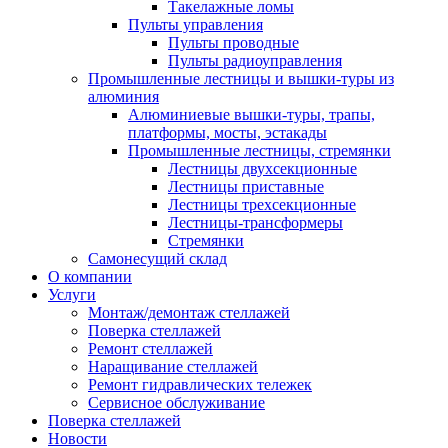
Такелажные ломы
Пульты управления
Пульты проводные
Пульты радиоуправления
Промышленные лестницы и вышки-туры из
алюминия
Алюминиевые вышки-туры, трапы,
платформы, мосты, эстакады
Промышленные лестницы, стремянки
Лестницы двухсекционные
Лестницы приставные
Лестницы трехсекционные
Лестницы-трансформеры
Стремянки
Самонесущий склад
О компании
Услуги
Монтаж/демонтаж стеллажей
Поверка cтеллажей
Ремонт стеллажей
Наращивание стеллажей
Ремонт гидравлических тележек
Сервисное обслуживание
Поверка cтеллажей
Новости