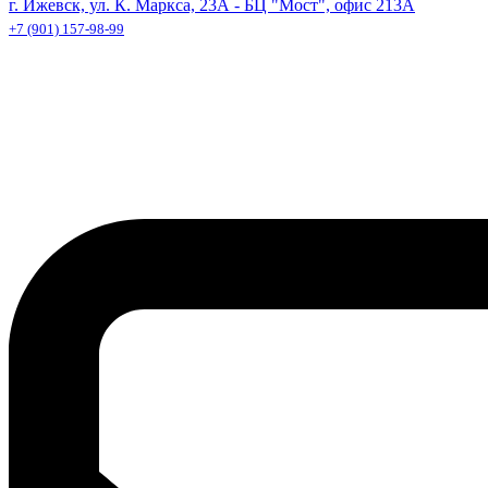
г. Ижевск, ул. К. Маркса, 23А - БЦ "Мост", офис 213А
+7 (901) 157-98-99