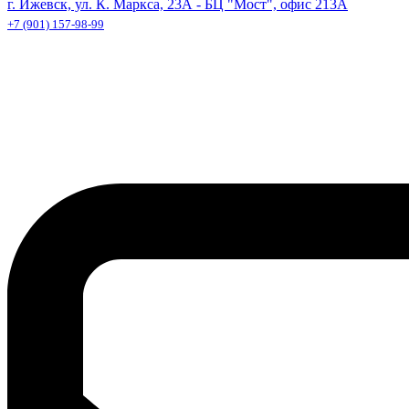
г. Ижевск, ул. К. Маркса, 23А - БЦ "Мост", офис 213А
+7 (901) 157-98-99