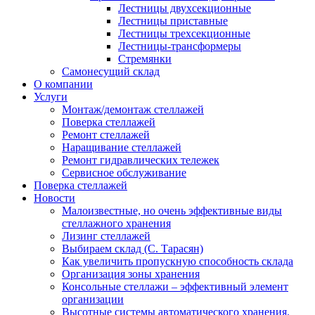
Лестницы двухсекционные
Лестницы приставные
Лестницы трехсекционные
Лестницы-трансформеры
Стремянки
Самонесущий склад
О компании
Услуги
Монтаж/демонтаж стеллажей
Поверка cтеллажей
Ремонт стеллажей
Наращивание стеллажей
Ремонт гидравлических тележек
Сервисное обслуживание
Поверка cтеллажей
Новости
Малоизвестные, но очень эффективные виды
стеллажного хранения
Лизинг стеллажей
Выбираем склад (С. Тарасян)
Как увеличить пропускную способность склада
Организация зоны хранения
Консольные стеллажи – эффективный элемент
организации
Высотные системы автоматического хранения.