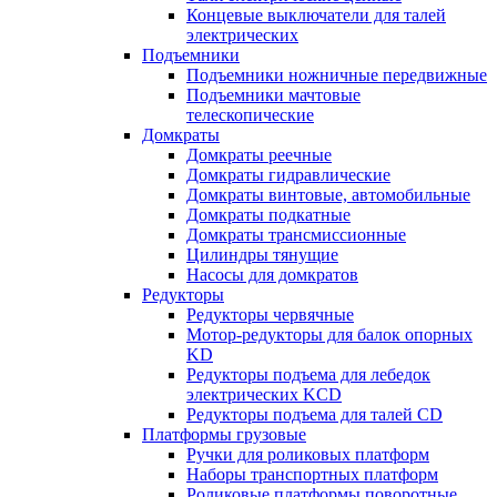
Концевые выключатели для талей
электрических
Подъемники
Подъемники ножничные передвижные
Подъемники мачтовые
телескопические
Домкраты
Домкраты реечные
Домкраты гидравлические
Домкраты винтовые, автомобильные
Домкраты подкатные
Домкраты трансмиссионные
Цилиндры тянущие
Насосы для домкратов
Редукторы
Редукторы червячные
Мотор-редукторы для балок опорных
KD
Редукторы подъема для лебедок
электрических KCD
Редукторы подъема для талей CD
Платформы грузовые
Ручки для роликовых платформ
Наборы транспортных платформ
Роликовые платформы поворотные