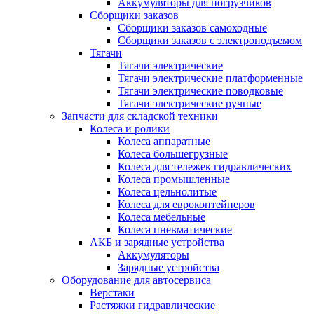
Аккумуляторы для погрузчиков
Сборщики заказов
Сборщики заказов самоходные
Сборщики заказов с электроподъемом
Тягачи
Тягачи электрические
Тягачи электрические платформенные
Тягачи электрические поводковые
Тягачи электрические ручные
Запчасти для складской техники
Колеса и ролики
Колеса аппаратные
Колеса большегрузные
Колеса для тележек гидравлических
Колеса промышленные
Колеса цельнолитые
Колеса для евроконтейнеров
Колеса мебельные
Колеса пневматические
АКБ и зарядные устройства
Аккумуляторы
Зарядные устройства
Оборудование для автосервиса
Верстаки
Растяжки гидравлические