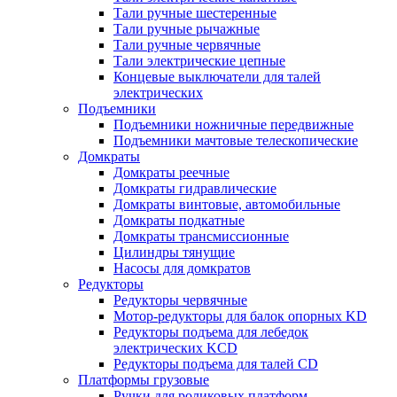
Тали ручные шестеренные
Тали ручные рычажные
Тали ручные червячные
Тали электрические цепные
Концевые выключатели для талей
электрических
Подъемники
Подъемники ножничные передвижные
Подъемники мачтовые телескопические
Домкраты
Домкраты реечные
Домкраты гидравлические
Домкраты винтовые, автомобильные
Домкраты подкатные
Домкраты трансмиссионные
Цилиндры тянущие
Насосы для домкратов
Редукторы
Редукторы червячные
Мотор-редукторы для балок опорных KD
Редукторы подъема для лебедок
электрических KCD
Редукторы подъема для талей CD
Платформы грузовые
Ручки для роликовых платформ