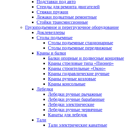
Подставки под авто
Стенды для ремонта двигателей
Стяжки пружин
Лежаки подкатные ремонтные
Стойки трансмиссионные
Грузоподъемное и перегрузочное оборудование
Доклевеллеры
Столы подъемные
Столы подъемные стационарные
Столы подъемные передвижные
Краны и балки
Балки опорные и подвесные концевые
Краны стреловые типа «Пионер»
Краны строительные «Окно»
Краны гидравлические ручные
Краны ручные козловые
Краны консольные
Лебедки
Лебедки ручные рычажные
Лебедки ручные барабанные
Лебедки электрические
Лебедки ручные червячные
Канаты для лебедок
Тали
Тали электрические канатные