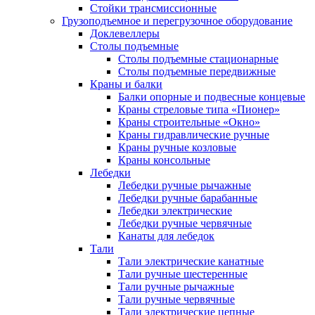
Стойки трансмиссионные
Грузоподъемное и перегрузочное оборудование
Доклевеллеры
Столы подъемные
Столы подъемные стационарные
Столы подъемные передвижные
Краны и балки
Балки опорные и подвесные концевые
Краны стреловые типа «Пионер»
Краны строительные «Окно»
Краны гидравлические ручные
Краны ручные козловые
Краны консольные
Лебедки
Лебедки ручные рычажные
Лебедки ручные барабанные
Лебедки электрические
Лебедки ручные червячные
Канаты для лебедок
Тали
Тали электрические канатные
Тали ручные шестеренные
Тали ручные рычажные
Тали ручные червячные
Тали электрические цепные