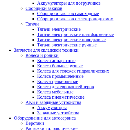
Аккумуляторы для погрузчиков
Сборщики заказов
Сборщики заказов самоходные
Сборщики заказов с электроподъемом
Тягачи
Тягачи электрические
Тягачи электрические платформенные
Тягачи электрические поводковые
Тягачи электрические ручные
Запчасти для складской техники
Колеса и ролики
Колеса аппаратные
Колеса большегрузные
Колеса для тележек гидравлических
Колеса промышленные
Колеса цельнолитые
Колеса для евроконтейнеров
Колеса мебельные
Колеса пневматические
АКБ и зарядные устройства
Аккумуляторы
Зарядные устройства
Оборудование для автосервиса
Верстаки
Растяжки гидравлические