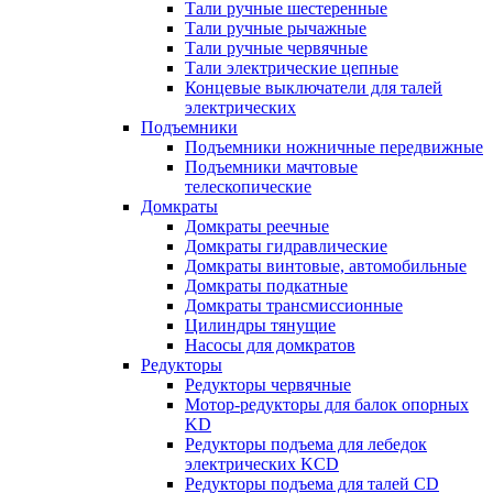
Тали ручные шестеренные
Тали ручные рычажные
Тали ручные червячные
Тали электрические цепные
Концевые выключатели для талей
электрических
Подъемники
Подъемники ножничные передвижные
Подъемники мачтовые
телескопические
Домкраты
Домкраты реечные
Домкраты гидравлические
Домкраты винтовые, автомобильные
Домкраты подкатные
Домкраты трансмиссионные
Цилиндры тянущие
Насосы для домкратов
Редукторы
Редукторы червячные
Мотор-редукторы для балок опорных
KD
Редукторы подъема для лебедок
электрических KCD
Редукторы подъема для талей CD