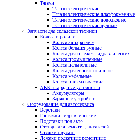
Тягачи
Тягачи электрические
Тягачи электрические платформенные
Тягачи электрические поводковые
Тягачи электрические ручные
Запчасти для складской техники
Колеса и ролики
Колеса аппаратные
Колеса большегрузные
Колеса для тележек гидравлических
Колеса промышленные
Колеса цельнолитые
Колеса для евроконтейнеров
Колеса мебельные
Колеса пневматические
АКБ и зарядные устройства
Аккумуляторы
Зарядные устройства
Оборудование для автосервиса
Верстаки
Растяжки гидравлические
Подставки под авто
Стенды для ремонта двигателей
Стяжки пружин
Лежаки подкатные ремонтные