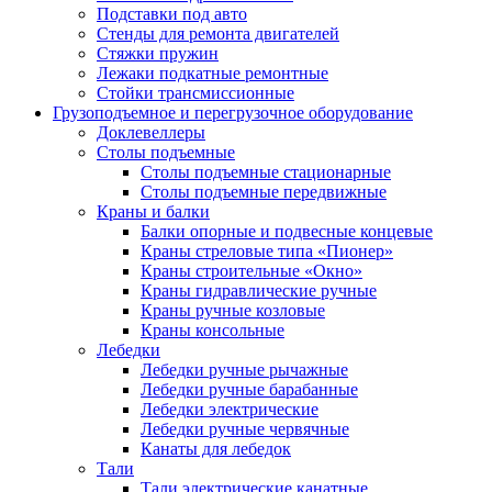
Подставки под авто
Стенды для ремонта двигателей
Стяжки пружин
Лежаки подкатные ремонтные
Стойки трансмиссионные
Грузоподъемное и перегрузочное оборудование
Доклевеллеры
Столы подъемные
Столы подъемные стационарные
Столы подъемные передвижные
Краны и балки
Балки опорные и подвесные концевые
Краны стреловые типа «Пионер»
Краны строительные «Окно»
Краны гидравлические ручные
Краны ручные козловые
Краны консольные
Лебедки
Лебедки ручные рычажные
Лебедки ручные барабанные
Лебедки электрические
Лебедки ручные червячные
Канаты для лебедок
Тали
Тали электрические канатные