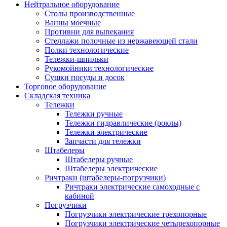
Нейтральное оборудование
Столы производственные
Ванны моечные
Противни для выпекания
Стеллажи полочные из нержавеющей стали
Полки технологические
Тележки-шпильки
Рукомойники технологические
Сушки посуды и досок
Торговое оборудование
Складская техника
Тележки
Тележки ручные
Тележки гидравлические (роклы)
Тележки электрические
Запчасти для тележки
Штабелеры
Штабелеры ручные
Штабелеры электрические
Ричтраки (штабелеры-погрузчики)
Ричтраки электрические самоходные с
кабиной
Погрузчики
Погрузчики электрические трехопорные
Погрузчики электрические четырехопорные