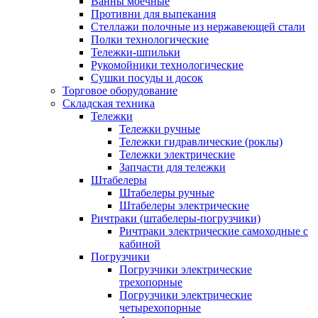
Ванны моечные
Противни для выпекания
Стеллажи полочные из нержавеющей стали
Полки технологические
Тележки-шпильки
Рукомойники технологические
Сушки посуды и досок
Торговое оборудование
Складская техника
Тележки
Тележки ручные
Тележки гидравлические (роклы)
Тележки электрические
Запчасти для тележки
Штабелеры
Штабелеры ручные
Штабелеры электрические
Ричтраки (штабелеры-погрузчики)
Ричтраки электрические самоходные с
кабиной
Погрузчики
Погрузчики электрические
трехопорные
Погрузчики электрические
четырехопорные